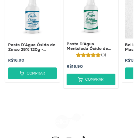
Pasta D'Agua
Pasta D'Agua Óxido de
Bella
Mentolada Óxido de
Zinco 25% 120g -
Massa
Zinco 25% 120g -
BellaPhytus
60g -
(3)
BellaPhytus
R$16,90
R$17,
R$16,90
COMPRAR
COMPRAR