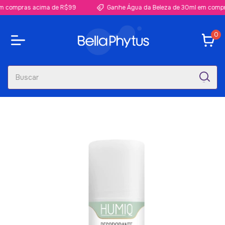
pras acima de R$99
Ganhe Água da Beleza de 30ml em compras ac
0