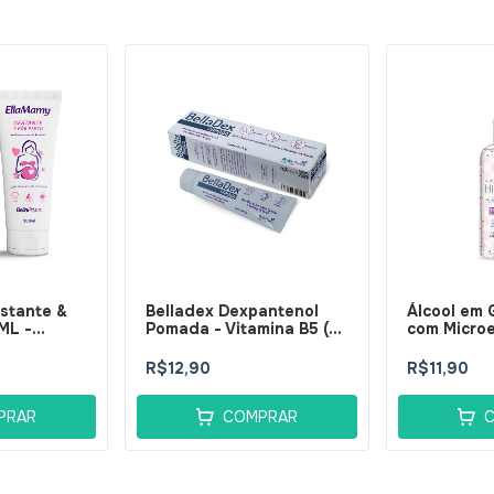
tante &
Belladex Dexpantenol
Álcool em 
ML -
Pomada - Vitamina B5 (D-
com Microe
Pantenol) 30g -
BellaPhytu
BellaPhytus
R$12,90
R$11,90
PRAR
COMPRAR