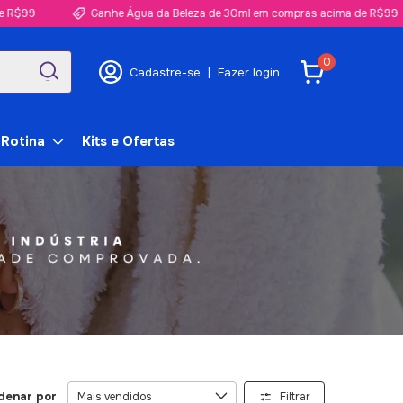
$99
Ganhe Água da Beleza de 30ml em compras acima de R$99
0
Cadastre-se
|
Fazer login
 Rotina
Kits e Ofertas
denar por
Filtrar