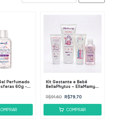
Gel Perfumado
Kit Gestante e Bebê
sferas 60g -
BellaPhytus – EllaMamy
s
Lanolina 50g + Loção
Gestante 100ml +
R$91,60
R$79,70
BellaDex Baby Pomada +
Gel Higienizante
COMPRAR
COMPRAR