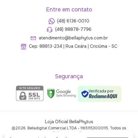
Entre em contato
(48) 6136-0010
(48) 98878-7796
atendimento@bellaphytus.com.br
Cep: 88813-234 | Rua Ceára | Criciúma - SC
Segurança
Verificada por
Loja Oficial BellaPhytus
©2026. Belladigital Comercial LTDA - 11651153000115. Todos os
direitos reservados.