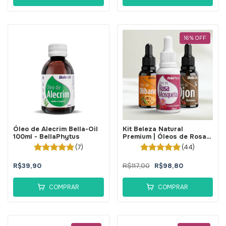
16
%
OFF
Óleo de Alecrim Bella-Oil
Kit Beleza Natural
100ml - BellaPhytus
Premium | Óleos de Rosa
Mosqueta + Ojon +
(7)
(44)
Olíbano 100% Puros -
BellaPhytus
R$39,90
R$117,00
R$98,80
COMPRAR
COMPRAR