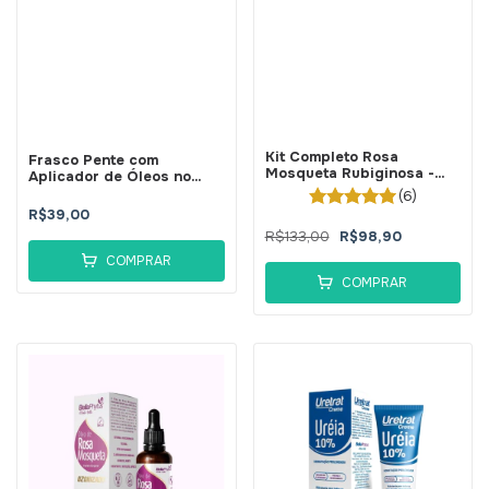
Kit Completo Rosa
Frasco Pente com
Mosqueta Rubiginosa -
Aplicador de Óleos no
BellaPhytus
Cabelo 180ml
(6)
R$39,00
R$133,00
R$98,90
COMPRAR
COMPRAR