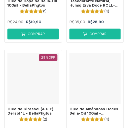
Óleo de Copaíba Bella-Oil
Desodorante Natural,
100ml - BellaPhytus
Humiq Erva Doce ROLL-
ON 60g - BellaPhytus
(1)
(4)
R$24,90
R$19,90
R$35,00
R$28,90
COMPRAR
COMPRAR
29
%
OFF
Óleo de Girassol (A.G.E)
Óleo de Amêndoas Doces
Dersol 1L - BellaPhytus
Bella-Oil 100ml -
BellaPhytus
(2)
(4)