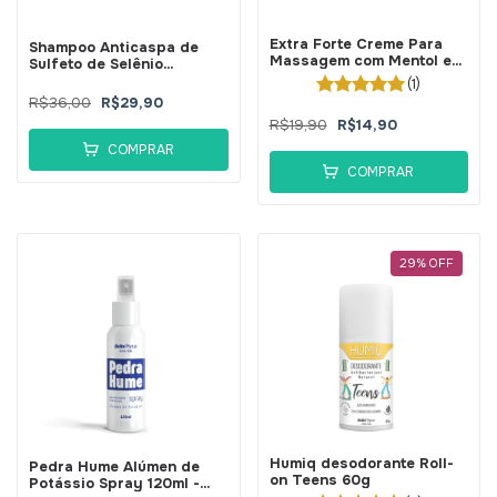
Extra Forte Creme Para
Shampoo Anticaspa de
Massagem com Mentol e
Sulfeto de Selênio
Arnica Dr House 120ML-
Caspbell 100ml -
(1)
BellaPhytus
BellaPhytus
R$36,00
R$29,90
R$19,90
R$14,90
COMPRAR
COMPRAR
29
%
OFF
Humiq desodorante Roll-
Pedra Hume Alúmen de
on Teens 60g
Potássio Spray 120ml -