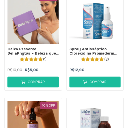
Caixa Presente
Spray Antisséptico
BellaPhytus – Beleza que
Clorexidina Promaderm
Encanta Desde a
30ml - BellaPhytus
(1)
(2)
Embalagem
R$10,00
R$5,00
R$12,90
COMPRAR
COMPRAR
10
%
OFF