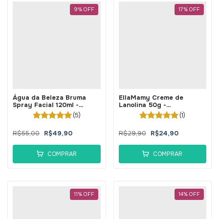
9
%
OFF
17
%
OFF
Água da Beleza Bruma
EllaMamy Creme de
Spray Facial 120ml -
Lanolina 50g -
BellaPhytus
BellaPhytus
(5)
(1)
R$55,00
R$49,90
R$29,90
R$24,90
COMPRAR
COMPRAR
11
%
OFF
14
%
OFF