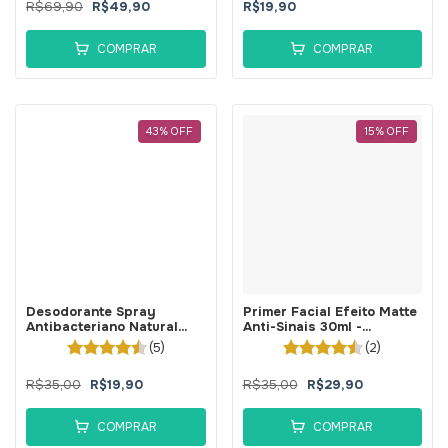
R$69,90
R$49,90
R$19,90
COMPRAR
COMPRAR
43
%
OFF
15
%
OFF
Desodorante Spray
Primer Facial Efeito Matte
Antibacteriano Natural
Anti-Sinais 30ml -
Vegano Humiq 120ml -
BellaPhytus
(5)
(2)
BellaPhytus
R$35,00
R$19,90
R$35,00
R$29,90
COMPRAR
COMPRAR