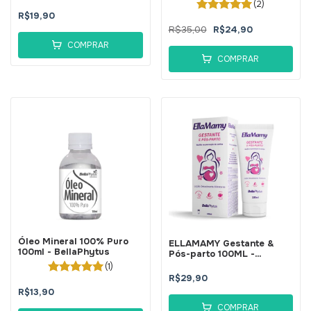
BellaPhytus
(2)
R$19,90
R$35,00
R$24,90
COMPRAR
COMPRAR
Óleo Mineral 100% Puro
ELLAMAMY Gestante &
100ml - BellaPhytus
Pós-parto 100ML -
BellaPhytus
(1)
R$29,90
R$13,90
COMPRAR