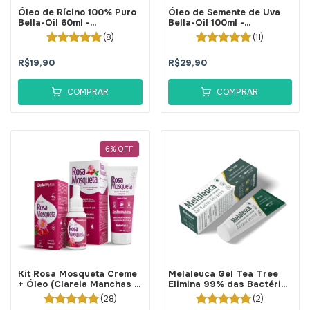
Óleo de Rícino 100% Puro
Óleo de Semente de Uva
Bella-Oil 60ml -
Bella-Oil 100ml -
BellaPhytus
BellaPhytus
(8)
(11)
R$19,90
R$29,90
COMPRAR
COMPRAR
6
%
OFF
Kit Rosa Mosqueta Creme
Melaleuca Gel Tea Tree
+ Óleo (Clareia Manchas e
Elimina 99% das Bactérias
Axilas) - BellaPhytus
da Acne 30g - BellaPhytus
(28)
(2)