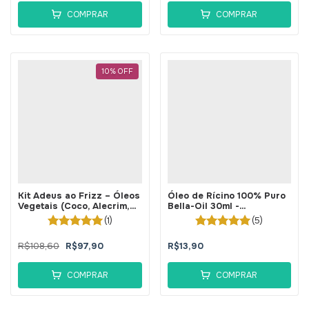
COMPRAR
COMPRAR
10
%
OFF
Kit Adeus ao Frizz – Óleos
Óleo de Rícino 100% Puro
Vegetais (Coco, Alecrim,
Bella-Oil 30ml -
Rícino e Babosa) -
BellaPhytus
(1)
(5)
BellaPhytus
R$108,60
R$97,90
R$13,90
COMPRAR
COMPRAR