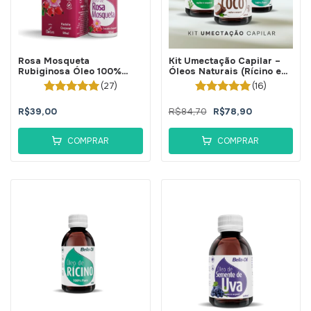
Rosa Mosqueta
Kit Umectação Capilar –
Rubiginosa Óleo 100%
Óleos Naturais (Rícino e
Puro 30ml - BellaPhytus
Alecrim 100% Puros) e
(27)
(16)
Coco.
R$39,00
R$84,70
R$78,90
COMPRAR
COMPRAR