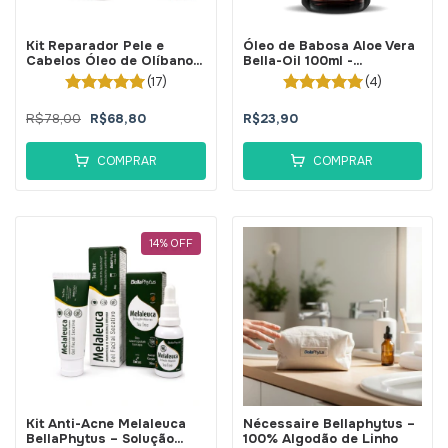
Kit Reparador Pele e
Óleo de Babosa Aloe Vera
Cabelos Óleo de Olíbano +
Bella-Oil 100ml -
Ojon 100% Puros -
BellaPhytus
(17)
(4)
BellaPhytus
R$78,00
R$68,80
R$23,90
COMPRAR
COMPRAR
14
%
OFF
Kit Anti-Acne Melaleuca
Nécessaire Bellaphytus –
BellaPhytus – Solução
100% Algodão de Linho