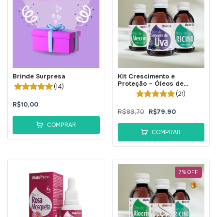
Brinde Surpresa
Kit Crescimento e
Proteção – Óleos de
(14)
Alecrim, Rícino e Semente
(21)
de Uva - BellaPhytus
R$10,00
R$89,70
R$79,90
COMPRAR
COMPRAR
7
%
OFF