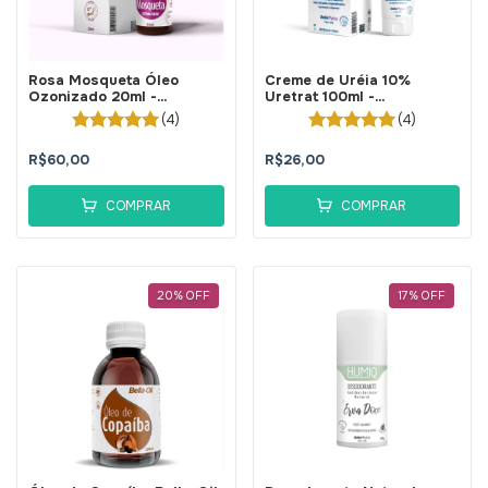
Rosa Mosqueta Óleo
Creme de Uréia 10%
Ozonizado 20ml -
Uretrat 100ml -
BellaPhytus
BellaPhytus
(4)
(4)
R$60,00
R$26,00
COMPRAR
COMPRAR
20
%
OFF
17
%
OFF