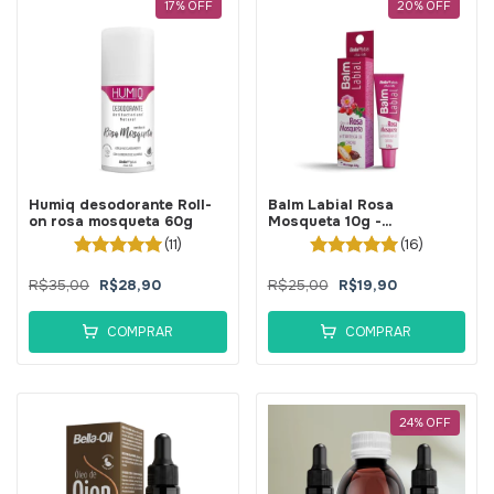
17
%
OFF
20
%
OFF
Humiq desodorante Roll-
Balm Labial Rosa
on rosa mosqueta 60g
Mosqueta 10g -
BellaPhytus
(11)
(16)
R$35,00
R$28,90
R$25,00
R$19,90
COMPRAR
COMPRAR
24
%
OFF