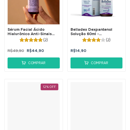
Sérum Facial Ácido
Belladex Dexpantenol
Hialurônico Anti-Sinais
Solução 60ml -
30ml - BellaPhytus
BellaPhytus
(2)
(2)
R$49,90
R$44,90
R$14,90
COMPRAR
COMPRAR
12
%
OFF