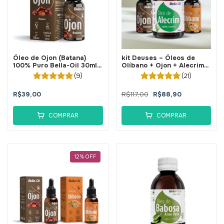
Óleo de Ojon (Batana)
kit Deuses – Óleos de
100% Puro Bella-Oil 30ml -
Olíbano + Ojon + Alecrim
BellaPhytus
100% Puros BellaPhytus
(9)
(21)
R$39,00
R$117,00
R$88,90
COMPRAR
COMPRAR
12
%
OFF