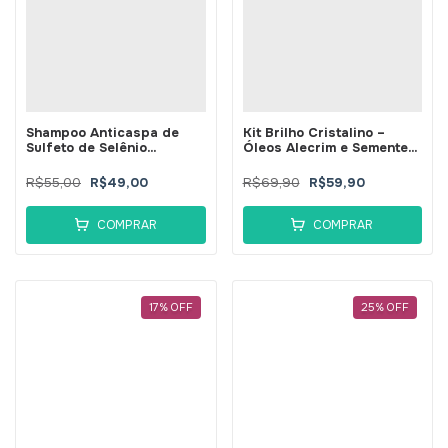
Shampoo Anticaspa de
Kit Brilho Cristalino –
Sulfeto de Selênio
Óleos Alecrim e Semente
Caspbell 200ml -
de Uva - BellaPhytus
BellaPhytus
R$55,00
R$49,00
R$69,90
R$59,90
COMPRAR
COMPRAR
17
%
OFF
25
%
OFF