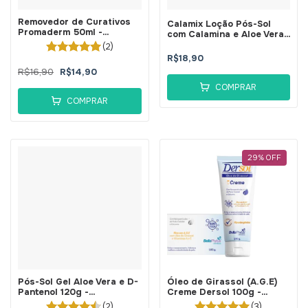
Removedor de Curativos
Calamix Loção Pós-Sol
Promaderm 50ml -
com Calamina e Aloe Vera
BellaPhytus
120g - BellaPhytus
(2)
R$18,90
R$16,90
R$14,90
COMPRAR
COMPRAR
29
%
OFF
Pós-Sol Gel Aloe Vera e D-
Óleo de Girassol (A.G.E)
Pantenol 120g -
Creme Dersol 100g -
BellaPhytus
BellaPhytus
(2)
(3)