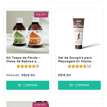
9
%
OFF
Kit Toque de Pérola –
Gel de Sucupira para
Óleos de Babosa e
Massagem Dr House
Amêndoas - BellaPhytus
120ml-Bellaphytus
(1)
(2)
R$43,80
R$39,90
R$19,90
COMPRAR
COMPRAR
50
%
OFF