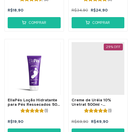
R$18,90
R$34,90
R$24,90
COMPRAR
COMPRAR
29
%
OFF
EllaPés Loção Hidratante
Creme de Uréia 10%
para Pés Ressecados 50g
Uretrat 500ml -
- BellaPhytus
BellaPhytus
(1)
(1)
R$19,90
R$69,90
R$49,90