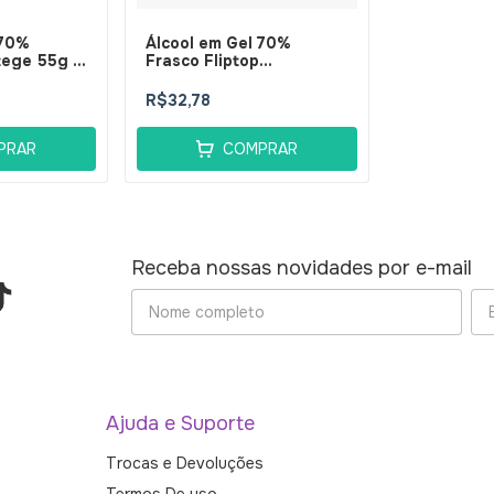
 70%
Álcool em Gel 70%
tege 55g -
Frasco Fliptop
Uniprotege 860g -
BellaPhytus
R$32,78
PRAR
COMPRAR
Receba nossas novidades por e-mail
Ajuda e Suporte
Trocas e Devoluções