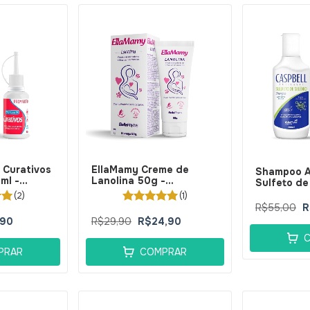
 Curativos
EllaMamy Creme de
Shampoo A
ml -
Lanolina 50g -
Sulfeto de
BellaPhytus
Caspbell 2
(2)
(1)
BellaPhytu
R$55,00
R
,90
R$29,90
R$24,90
PRAR
COMPRAR