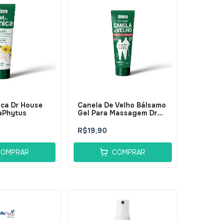
ica Dr House
Canela De Velho Bálsamo
aPhytus
Gel Para Massagem Dr
House 120ml -
BellaPhytus
R$19,90
COMPRAR
COMPRAR