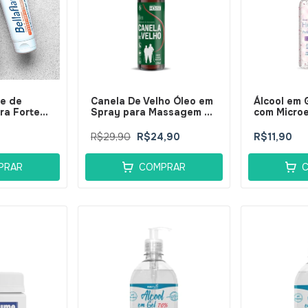
me de
Canela De Velho Óleo em
Álcool em 
ra Forte
Spray para Massagem Dr
com Microe
ytus
House 120ml -
BellaPhytu
BellaPhytus
R$29,90
R$24,90
R$11,90
PRAR
COMPRAR