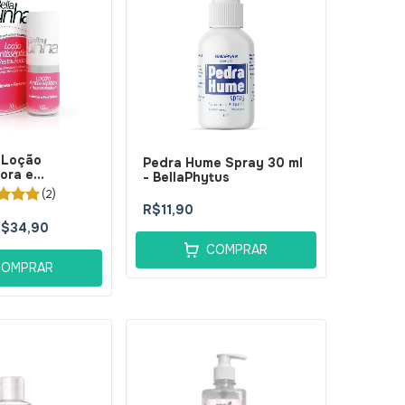
 Loção
Pedra Hume Spray 30 ml
ora e
- BellaPhytus
 10ml -
(2)
s
R$11,90
$34,90
COMPRAR
COMPRAR