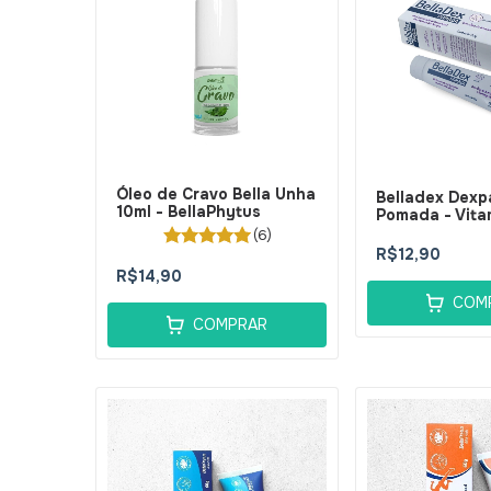
Óleo de Cravo Bella Unha
Belladex Dexp
10ml - BellaPhytus
Pomada - Vita
Pantenol) 30g
(6)
BellaPhytus
R$12,90
R$14,90
COM
COMPRAR