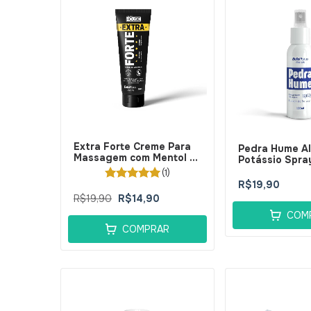
Extra Forte Creme Para
Pedra Hume A
Massagem com Mentol e
Potássio Spra
Arnica Dr House 120ML-
BellaPhytus
(1)
BellaPhytus
R$19,90
R$19,90
R$14,90
COM
COMPRAR