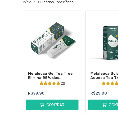
Início
Cuidados Específicos
Melaleuca Gel Tea Tree
Melaleuca Sol
Elimina 99% das
Aquosa Tea Tr
Bactérias da Acne 30g -
BellaPhytus
(2)
BellaPhytus
R$39,90
R$29,90
COMPRAR
COM