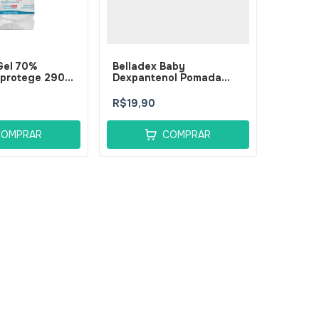
Gel 70%
Belladex Baby
iprotege 290g
Dexpantenol Pomada
tus
60g - BellaPhytus
R$19,90
COMPRAR
COMPRAR