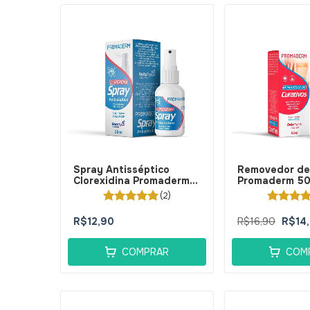
Spray Antisséptico
Removedor de
Clorexidina Promaderm
Promaderm 50
30ml - BellaPhytus
BellaPhytus
(2)
R$12,90
R$16,90
R$14
COMPRAR
COM