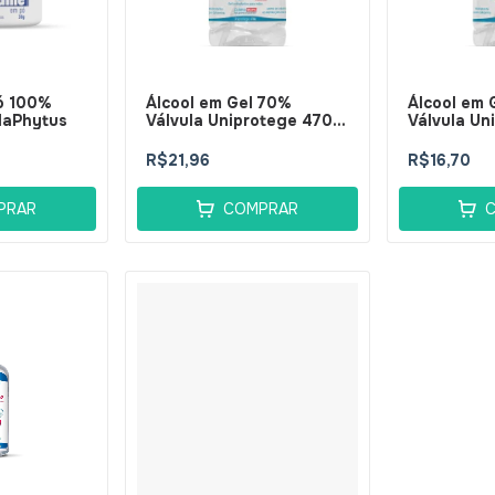
ó 100%
Álcool em Gel 70%
Álcool em 
llaPhytus
Válvula Uniprotege 470g
Válvula Un
- BellaPhytus
- BellaPhy
R$21,96
R$16,70
PRAR
COMPRAR