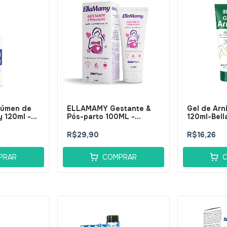
lúmen de
ELLAMAMY Gestante &
Gel de Arn
y 120ml -
Pós-parto 100ML -
120ml-Bell
BellaPhytus
R$29,90
R$16,26
PRAR
COMPRAR