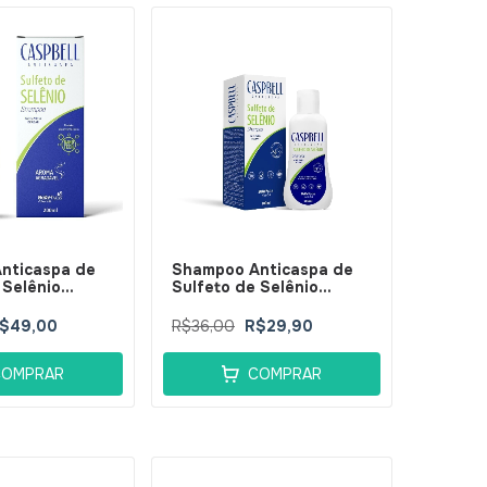
nticaspa de
Shampoo Anticaspa de
 Selênio
Sulfeto de Selênio
00ml -
Caspbell 100ml -
s
BellaPhytus
$49,00
R$36,00
R$29,90
COMPRAR
COMPRAR