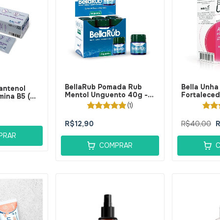
BellaRub Pomada Rub
Bella Unha
antenol
Mentol Unguento 40g -
Fortaleced
mina B5 (D-
BellaPhytus
Reparadora
 -
(1)
BellaPhytu
R$12,90
R$40,00
R
PRAR
COMPRAR