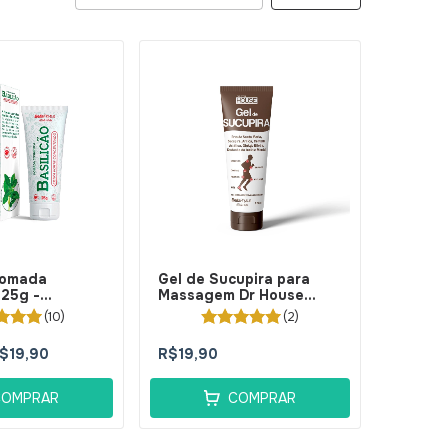
Pomada
Gel de Sucupira para
 25g -
Massagem Dr House
s
120ml-Bellaphytus
(10)
(2)
$19,90
R$19,90
COMPRAR
COMPRAR