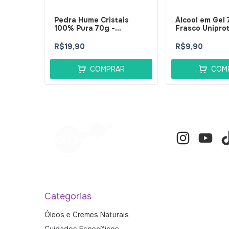
Pedra Hume Cristais
Álcool em Gel
100% Pura 70g -
Frasco Unipro
BellaPhytus
BellaPhytus
R$19,90
R$9,90
COMPRAR
COM
Categorias
Óleos e Cremes Naturais