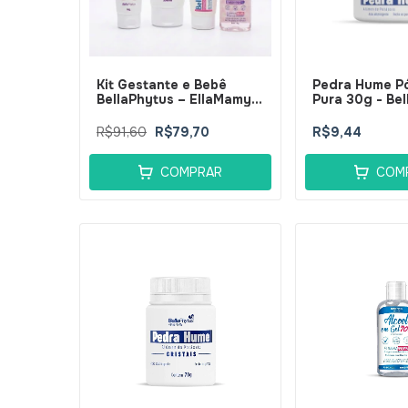
Kit Gestante e Bebê
Pedra Hume P
BellaPhytus – EllaMamy
Pura 30g - Be
Lanolina 50g + Loção
Gestante 100ml +
R$91,60
R$79,70
R$9,44
BellaDex Baby Pomada +
Gel Higienizante
COMPRAR
COM