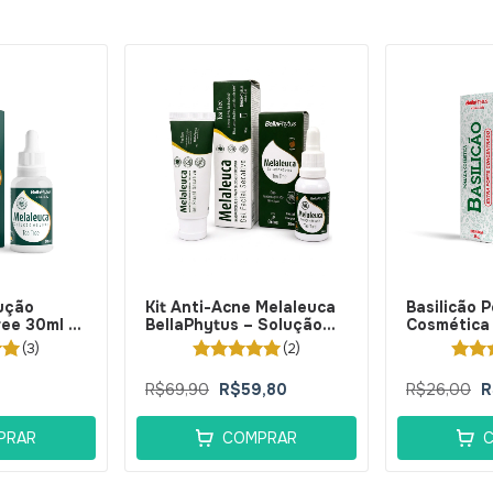
ução
Kit Anti-Acne Melaleuca
Basilicão 
ee 30ml -
BellaPhytus – Solução
Cosmética
Aquosa Tea Tree 30ml +
BellaPhytu
(3)
(2)
Gel Secativo de
Espinhass 30g
R$69,90
R$59,80
R$26,00
R
PRAR
COMPRAR